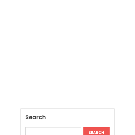
Search
SEARCH
Recent Posts
Dispensary Shopping Made Easy and
Convenient Daily
Skywwward Provides Reliable Webflow
Website Development Services