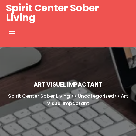
Skip
Spirit Center Sober
to
Living
content
ART VISUEL IMPACTANT
Spirit Center Sober Living
>>
Uncategorized
>>
Art
Visuel Impactant