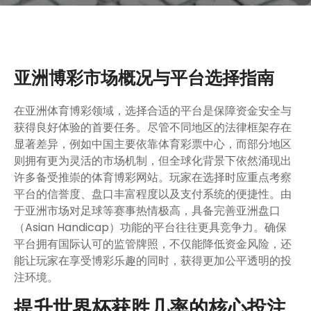
亚洲博彩市场概况与平台选择指南
在亚洲体育博彩领域，选择合适的平台是保障资金安全与
获得良好体验的首要任务。尽管不同地区的法律框架存在
显著差异，例如中国主要依靠体育彩票中心，而部分地区
则拥有更为灵活的市场机制，但全球化背景下依然涌现出
许多备受推崇的体育博彩网站。玩家在选择时应重点考察
平台的信誉度、盘口丰富程度以及支付系统的便捷性。由
于亚洲市场对足球等赛事热情极高，具备完善亚洲盘口
（Asian Handicap）功能的平台往往更具竞争力。确保
平台拥有国际认可的监管牌照，不仅能降低资金风险，还
能让玩家在享受博彩乐趣的同时，获得更加公平透明的投
注环境。
提升世界杯获胜几率的核心投注