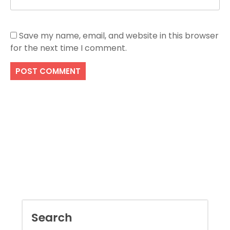
Save my name, email, and website in this browser
for the next time I comment.
Search
SEARCH
Recent Posts