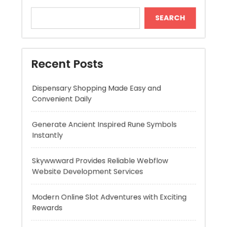
Dispensary Shopping Made Easy and
Convenient Daily
Generate Ancient Inspired Rune Symbols
Instantly
Skywwward Provides Reliable Webflow
Website Development Services
Modern Online Slot Adventures with Exciting
Rewards
Premium Hydration Benefits Of Hyaluronic
Acid Serum