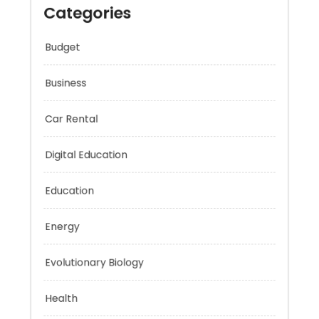
Categories
Budget
Business
Car Rental
Digital Education
Education
Energy
Evolutionary Biology