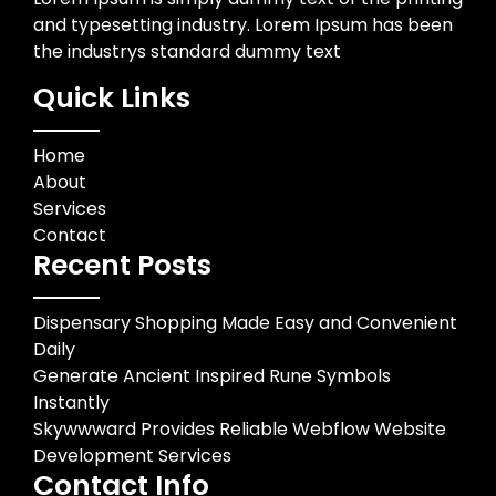
and typesetting industry. Lorem Ipsum has been
the industrys standard dummy text
Quick Links
Home
About
Services
Contact
Recent Posts
Dispensary Shopping Made Easy and Convenient
Daily
Generate Ancient Inspired Rune Symbols
Instantly
Skywwward Provides Reliable Webflow Website
Development Services
Contact Info