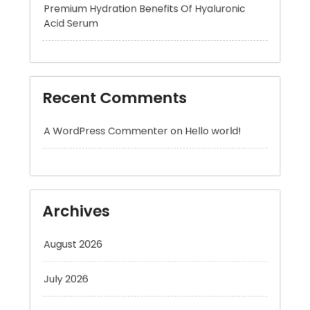
Recent Comments
A WordPress Commenter
on
Hello world!
Archives
August 2026
July 2026
June 2026