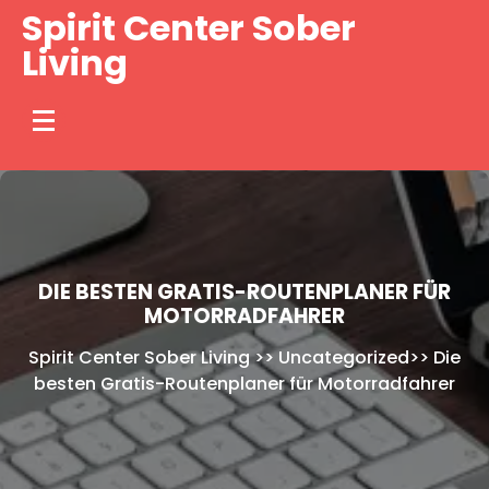
Skip
Spirit Center Sober
to
Living
content
DIE BESTEN GRATIS-ROUTENPLANER FÜR
MOTORRADFAHRER
Spirit Center Sober Living
>>
Uncategorized
>>
Die
besten Gratis-Routenplaner für Motorradfahrer