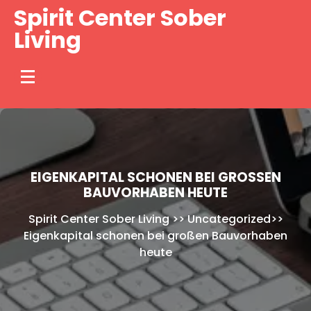
Skip
Spirit Center Sober
to
Living
content
EIGENKAPITAL SCHONEN BEI GROSSEN B
AUVORHABEN HEUTE
Spirit Center Sober Living
>>
Uncategorized
>>
Eigenkapital schonen bei großen Bauvorhaben
heute