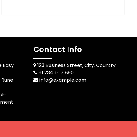
Contact Info
e Easy
123 Business Street, City, Country
+1 234 567 890
d Rune
info@example.com
ble
pment