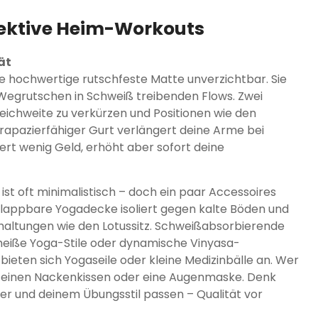
fektive Heim-Workouts
ät
e hochwertige rutschfeste Matte unverzichtbar. Sie
Wegrutschen in Schweiß treibenden Flows. Zwei
eichweite zu verkürzen und Positionen wie den
rapazierfähiger Gurt verlängert deine Arme bei
ert wenig Geld, erhöht aber sofort deine
ist oft minimalistisch – doch ein paar Accessoires
, klappbare Yogadecke isoliert gegen kalte Böden und
zhaltungen wie den Lotussitz. Schweißabsorbierende
heiße Yoga-Stile oder dynamische Vinyasa-
eten sich Yogaseile oder kleine Medizinbälle an. Wer
t einen Nackenkissen oder eine Augenmaske. Denk
er und deinem Übungsstil passen – Qualität vor