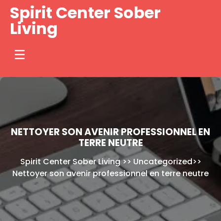
Skip
Spirit Center Sober
to
Living
content
NETTOYER SON AVENIR PROFESSIONNEL EN
TERRE NEUTRE
Spirit Center Sober Living
>>
Uncategorized
>>
Nettoyer son avenir professionnel en terre neutre