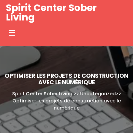
Skip
Spirit Center Sober
to
Living
content
OPTIMISER LES PROJETS DE CONSTRUCTION
AVEC LE NUMÉRIQUE
Spirit Center Sober Living
>>
Uncategorized
>>
Optimiser les projets de construction avec le
numérique